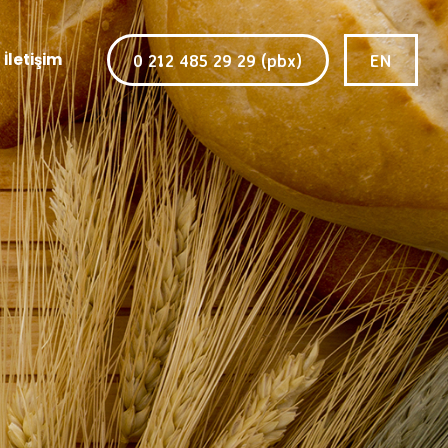
İletişim
0
2
1
2
4
8
5
2
9
2
9
(
p
b
x
)
E
N