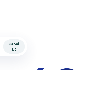
Kabul
Et
kavva
2
-90