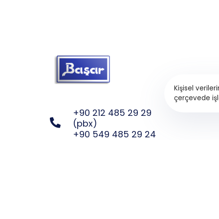
Kişisel veril
çerçevede işl
+90 212 485 29 29
(pbx)
+90 549 485 29 24
Bize mail ile ulaşabilirsiniz.
basar@basarticaret.com