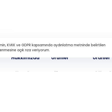
erimin, KVKK ve GDPR kapsamında aydınlatma metninde belirtilen
enmesine açık rıza veriyorum.
Hakkımızda
Ürünler
Ürünler
Hakkımızda
Güllaç
Oluklu Mu
Yapıştırıcısı
Ürünlerimiz
Buğday Nişastası
Dekstrin S-
İletişim
Mısır Nişastası
Dekstrin M
Patates Nişastası
Gomajel