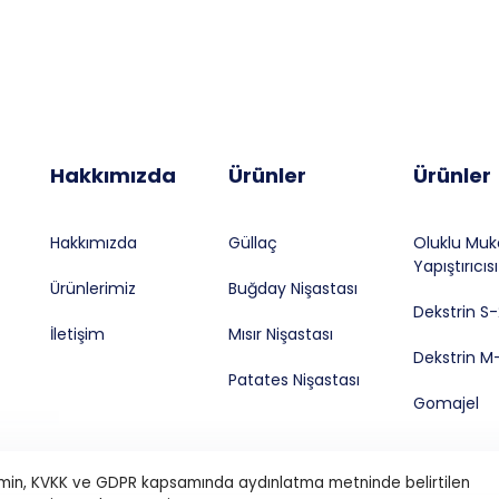
Hakkımızda
Ürünler
Ürünler
Hakkımızda
Güllaç
Oluklu Mu
Yapıştırıcısı
Ürünlerimiz
Buğday Nişastası
Dekstrin S-
İletişim
Mısır Nişastası
Dekstrin M
Patates Nişastası
Gomajel
erimin, KVKK ve GDPR kapsamında aydınlatma metninde belirtilen