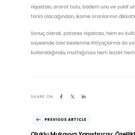
nişastası, ararot tozu, badem unu ve yulaf unu
farklı olacağından, ikame oranlarının dikkat
Sonuç olarak, patates nişastası, hem ev kullan
sayesinde özel beslenme ihtiyaçlarına da yanıt
kullanıldığında, mutfağınıza hem lezzet hem 
SHARE ON
PREVIOUS ARTICLE
Oluklu Mukavva Yapıştırıcısı: Özellikl