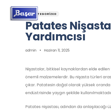
PUBLISHED
Author
Published
IN:
on:
UNCATEGORIZED
Patates Nişasta
Yardımcısı
admin
Haziran 11, 2025
Nişastalar, bitkisel kaynaklardan elde edilen
önemli malzemelerdir. Bu nişasta türleri ara
çıkar. Patatesin doğal olarak yüksek oranda
endüstrisinde yaygın şekilde kullanılmaktadır
Patates nişastası, adından da anlaşılacağı üz