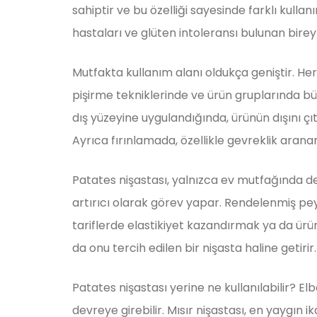
sahiptir ve bu özelliği sayesinde farklı kulla
hastaları ve glüten intoleransı bulunan bireyle
Mutfakta kullanım alanı oldukça geniştir. Her
pişirme tekniklerinde ve ürün gruplarında büyü
dış yüzeyine uygulandığında, ürünün dışını çı
Ayrıca fırınlamada, özellikle gevreklik aranan
Patates nişastası, yalnızca ev mutfağında değ
artırıcı olarak görev yapar. Rendelenmiş peyn
tariflerde elastikiyet kazandırmak ya da ürü
da onu tercih edilen bir nişasta haline getirir.
Patates nişastası yerine ne kullanılabilir? E
devreye girebilir. Mısır nişastası, en yaygın 