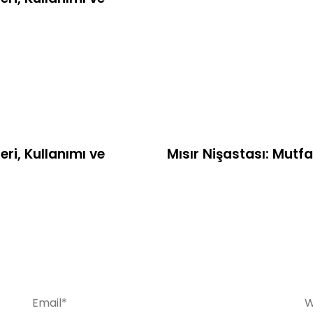
1 yıl ago
Uncategorized
eri, Kullanımı ve
Mısır Nişastası: Mutf