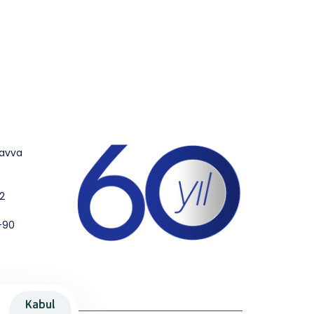
kavva
2
-90
Kabul