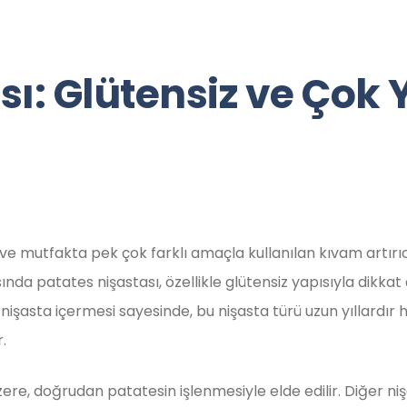
Anasayfa
Hakkımızda
Ürünlerimiz
sı: Glütensiz ve Çok 
 ve mutfakta pek çok farklı amaçla kullanılan kıvam artırıcı
sında patates nişastası, özellikle glütensiz yapısıyla dikk
 nişasta içermesi sayesinde, bu nişasta türü uzun yıllard
.
ere, doğrudan patatesin işlenmesiyle elde edilir. Diğer nişa