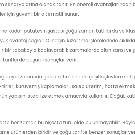
nım senaryolarına olanak tanır. En önemli avantajlarından b
r için güvenli bir alternatif sunar.
 ne kadar patates nişastası çoğu zaman tatlılarda ve klasik
k avantaj sağlar. Örneğin, kızartma işlemlerinde sıklıkla t
tır bir tabakayla kaplayarak kızartmalarda altın sarısı ve 
 tariflerde başarılı sonuçlar verir.
il, aynı zamanda gıda üretiminde de çeşitli işlevlere sahi
irler, kuruyemiş kaplamaları, salep üretimi, hatta ekmekçil
nün yapısını stabilize etmek amacıyla kullanılır. Doğal, ka
lbette her zaman bu nişasta türü elde bulunmayabilir. Böyl
ikame ürünlerden biridir ve çoğu tarifte benzer sonuçlar ver