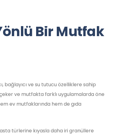
İletişim
0
2
1
2
4
8
5
2
9
2
9
(
p
b
x
)
E
N
Yönlü Bir Mutfak
, bağlayıcı ve su tutucu özelliklere sahip
at çeker ve mutfakta farklı uygulamalarda öne
ır hem ev mutfaklarında hem de gıda
sta türlerine kıyasla daha iri granüllere